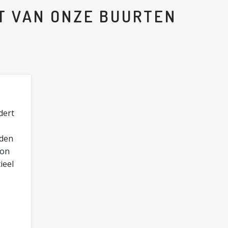
T VAN ONZE BUURTEN
dert
rden
oon
ieel