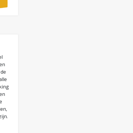
el
sen
 de
lle
king
 en
e
en,
ijn.