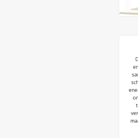
D
en
sa
sc
ene
on
ve
maa