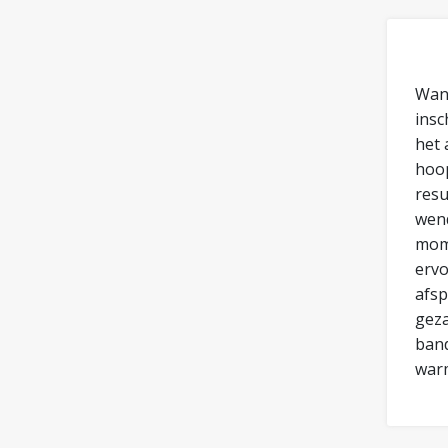
Want
insc
het 
hoop
resu
wend
mome
ervo
afsp
geza
band
warm